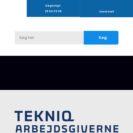
Døgnvagt:
39 64 03 05
Send mail