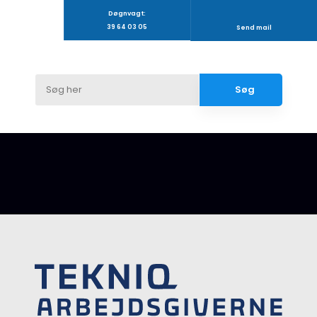
Døgnvagt:
39 64 03 05
Send mail