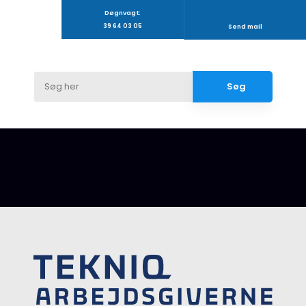
Døgnvagt:
39 64 03 05
Send mail