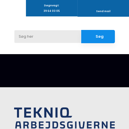
Døgnvagt:
39 64 03 05
Send mail