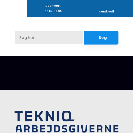
Døgnvagt:
39 64 03 05
Send mail