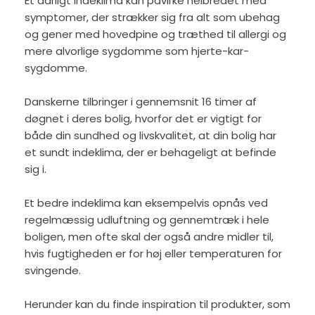
Et dårligt indeklima kan påvirke helbredet med
symptomer, der strækker sig fra alt som ubehag
og gener med hovedpine og træthed til allergi og
mere alvorlige sygdomme som hjerte-kar-
sygdomme.
Danskerne tilbringer i gennemsnit 16 timer af
døgnet i deres bolig, hvorfor det er vigtigt for
både din sundhed og livskvalitet, at din bolig har
et sundt indeklima, der er behageligt at befinde
sig i.
Et bedre indeklima kan eksempelvis opnås ved
regelmæssig udluftning og gennemtræk i hele
boligen, men ofte skal der også andre midler til,
hvis fugtigheden er for høj eller temperaturen for
svingende.
Herunder kan du finde inspiration til produkter, som