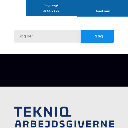
Døgnvagt:
39 64 03 05
Send mail