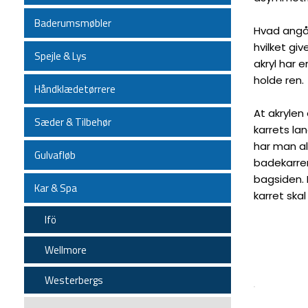
Baderumsmøbler
Hvad angår
hvilket gi
Spejle & Lys
akryl har 
holde ren.
Håndklædetørrere
At akrylen
Sæder & Tilbehør
karrets la
har man al
Gulvafløb
badekarre
bagsiden. 
Kar & Spa
karret ska
Ifö
Wellmore
Westerbergs