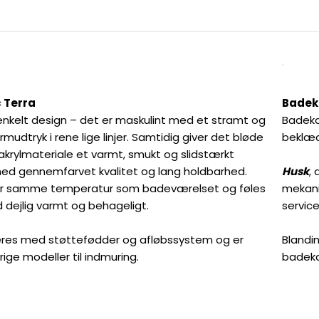
c Terra
Badeka
i enkelt design – det er maskulint med et stramt og
Badeka
mudtryk i rene lige linjer. Samtidig giver det bløde
beklæd
krylmateriale et varmt, smukt og slidstærkt
ed gennemfarvet kvalitet og lang holdbarhed.
Husk
,
der samme temperatur som badeværelset og føles
mekani
id dejlig varmt og behageligt.
service
veres med støttefødder og afløbssystem og er
Blandi
ige modeller til indmuring.
badeka