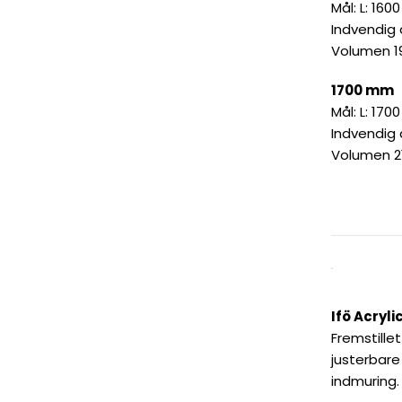
Mål: L: 160
Indvendig
Volumen 19
1700 mm
Mål: L: 170
Indvendig
Volumen 21
Ifö Acryl
Fremstille
justerbare
indmuring. 