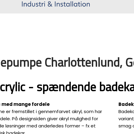
epumpe Charlottenlund, Ge
Acrylic - spændende badekar
ic med mange fordele
Badeka
e er fremstillet i gennemfarvet akryl, som har
Badekar
ele. På designsiden giver akryl mulighed for
variant
 løsninger med anderledes former – fx et
smag o
sk badekar.