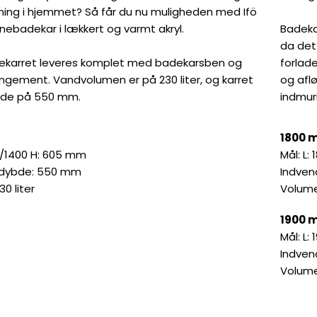
ing i hjemmet? Så får du nu muligheden med Ifö
ørnebadekar i lækkert og varmt akryl.
Badekar
da det
ekarret leveres komplet med badekarsben og
forlad
ngement. Vandvolumen er på 230 liter, og karret
og afl
bde på 550 mm.
indmur
1800 
00/1400 H: 605 mm
Mål: L:
 dybde: 550 mm
Indven
0 liter
Volumen
1900 
Mål: L:
Indven
Volumen