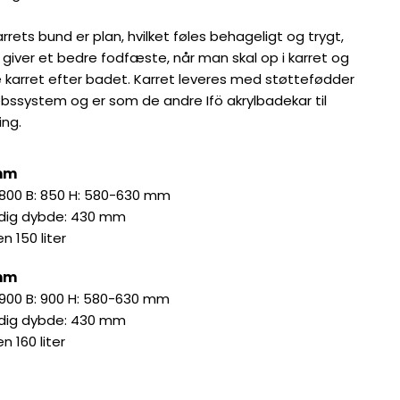
rets bund er plan, hvilket føles behageligt og trygt,
 giver et bedre fodfæste, når man skal op i karret og
e karret efter badet. Karret leveres med støttefødder
øbssystem og er som de andre Ifö akrylbadekar til
ing.
mm
 1800 B: 850 H: 580-630 mm
dig dybde: 430 mm
 150 liter
mm
 1900 B: 900 H: 580-630 mm
dig dybde: 430 mm
 160 liter