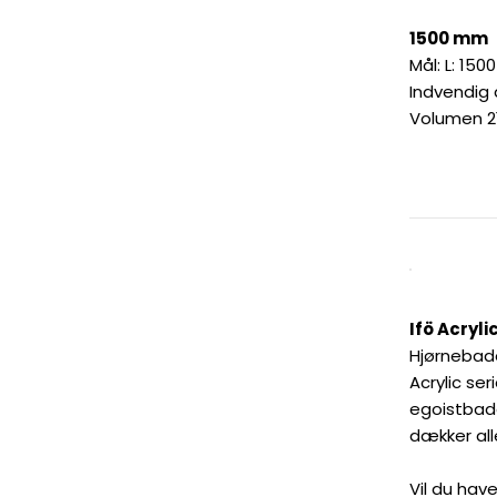
1500 mm
Mål: L: 150
Indvendig
Volumen 21
Ifö Acryl
Hjørnebad
Acrylic ser
egoistbade
dækker all
Vil du hav