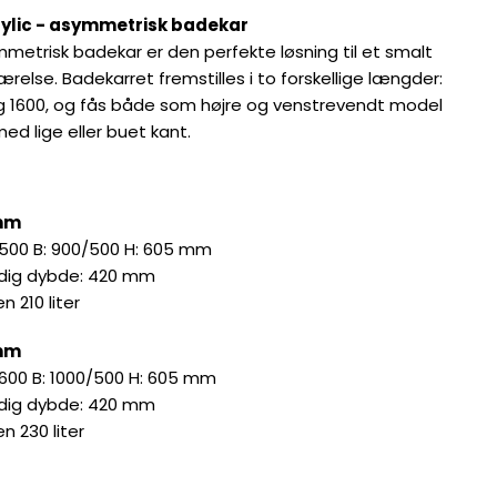
rylic - asymmetrisk badekar
mmetrisk badekar er den perfekte løsning til et smalt
else. Badekarret fremstilles i to forskellige længder:
g 1600, og fås både som højre og venstrevendt model
ed lige eller buet kant.
mm
 1500 B: 900/500 H: 605 mm
dig dybde: 420 mm
 210 liter
mm
 1600 B: 1000/500 H: 605 mm
dig dybde: 420 mm
n 230 liter