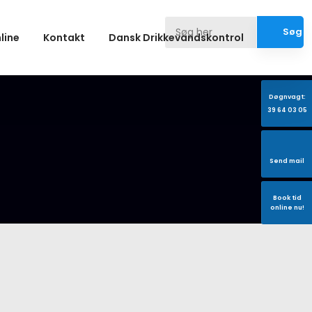
nline
Kontakt
Dansk Drikkevandskontrol
Døgnvagt:
39 64 03 05
Send mail
Book tid
​online nu!