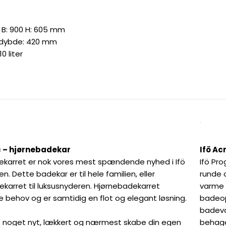
0 B: 900 H: 605 mm
 dybde: 420 mm
0 liter
ic – hjørnebadekar
Ifö Ac
ekarret er nok vores mest spændende nyhed i Ifö
Ifö Pr
ien. Dette badekar er til hele familien, eller
runde 
karret til luksusnyderen. Hjørnebadekarret
varme 
e behov og er samtidig en flot og elegant løsning.
badeop
badevæ
e noget nyt, lækkert og nærmest skabe din egen
behage