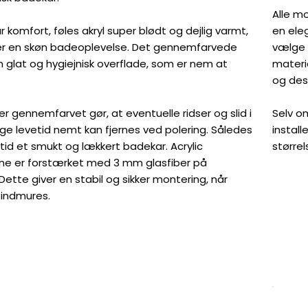
Alle mo
 komfort, føles akryl super blødt og dejlig varmt,
en eleg
ver en skøn badeoplevelse. Det gennemfarvede
vælge 
en glat og hygiejnisk overflade, som er nem at
materi
og des
 er gennemfarvet gør, at eventuelle ridser og slid i
Selv o
nge levetid nemt kan fjernes ved polering. Således
install
tid et smukt og lækkert badekar. Acrylic
større
ne er forstærket med 3 mm glasfiber på
Dette giver en stabil og sikker montering, når
l indmures.