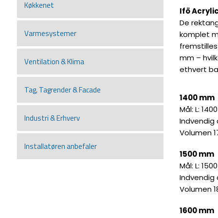
Køkkenet
Ifö Acryl
De rektang
Varmesystemer
komplet m
fremstilles
mm – hvilk
Ventilation & Klima
ethvert b
Tag, Tagrender & Facade
1400 mm
Mål: L: 140
Industri & Erhverv
Indvendig
Volumen 17
Installatøren anbefaler
1500 mm
Mål: L: 150
Indvendig
Volumen 18
1600 mm