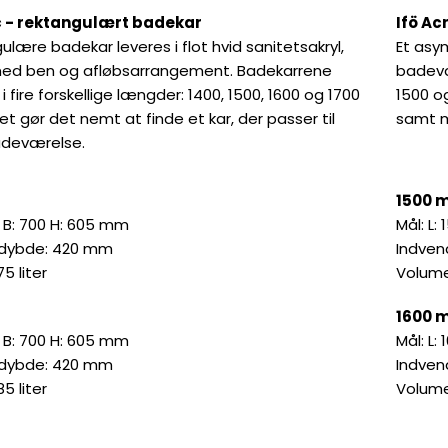
ic - rektangulært badekar
Ifö Ac
ulære badekar leveres i flot hvid sanitetsakryl,
Et asy
ed ben og afløbsarrangement. Badekarrene
badevær
 i fire forskellige længder: 1400, 1500, 1600 og 1700
1500 o
et gør det nemt at finde et kar, der passer til
samt m
adeværelse.
1500 
0 B: 700 H: 605 mm
Mål: L:
 dybde: 420 mm
Indven
5 liter
Volumen
1600 
0 B: 700 H: 605 mm
Mål: L:
 dybde: 420 mm
Indven
5 liter
Volume