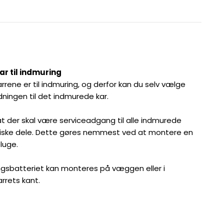
r til indmuring
rrene er til indmuring, og derfor kan du selv vælge
ningen til det indmurede kar.
 at der skal være serviceadgang til alle indmurede
ske dele. Dette gøres nemmest ved at montere en
luge.
ngsbatteriet kan monteres på væggen eller i
rrets kant.