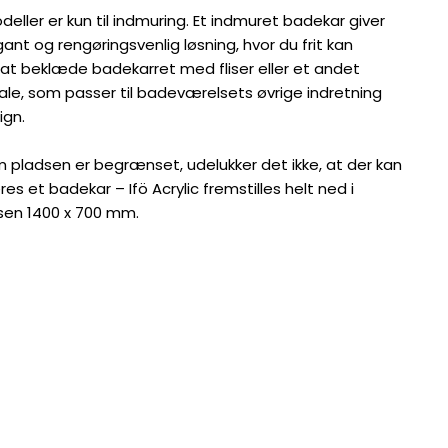
deller er kun til indmuring. Et indmuret badekar giver
ant og rengøringsvenlig løsning, hvor du frit kan
at beklæde badekarret med fliser eller et andet
ale, som passer til badeværelsets øvrige indretning
ign.
m pladsen er begrænset, udelukker det ikke, at der kan
eres et badekar – Ifö Acrylic fremstilles helt ned i
lsen 1400 x 700 mm.