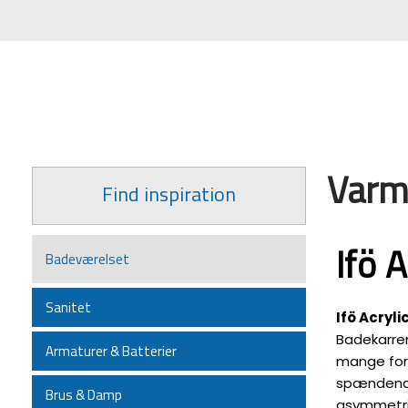
Varm
​Find inspiration
Ifö 
Badeværelset
Sanitet
Ifö Acryl
Badekarren
Armaturer & Batterier
mange ford
spændende
Brus & Damp
asymmetri