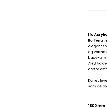
Ifö Acryli
Ifö Terra 
elegant for
og varme a
badekar m
Akryl hol
derfor alt
Karret le
som de øvr
1800 mm