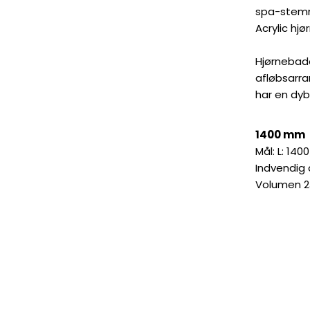
spa-stemn
Acrylic hj
Hjørnebad
afløbsarra
har en dy
1400 mm
Mål: L: 14
Indvendig
Volumen 23