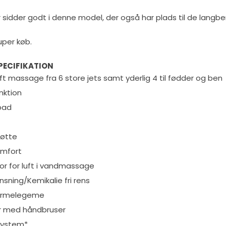
 sidder godt i denne model, der også har plads til de langb
super køb.
ECIFIKATION
ft massage fra 6 store jets samt yderlig 4 til fødder og ben
nktion
bad
tøtte
omfort
or for luft i vandmassage
nsning/Kemikalie fri rens
armelegeme
r med håndbruser
 system*