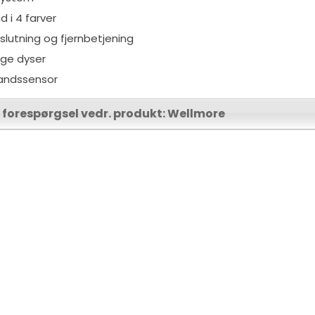
nd i 4 farver
lslutning og fjernbetjening
ige dyser
andssensor
 forespørgsel vedr. produkt: Wellmore