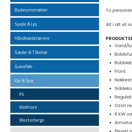
Baderumsmøbler
To personer
Spejle & Lys
Alt i alt et 
Håndklædetørrere
PRODUKTSP
Vand/lu
Sæder & Tilbehør
Boblefu
Bobble
Gulvafløb
Front
Nakkes
Kar & Spa
Siddek
Ifö
Regulat
Ozon re
Wellmore
6 KW v
Westerbergs
Armatu
Flexjet