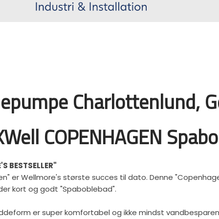
epumpe Charlottenlund, Ge
Well COPENHAGEN Spabo
'S BESTSELLER"
" er Wellmore's største succes til dato. Denne "Copenhag
der kort og godt "Spaboblebad".
ddeform er super komfortabel og ikke mindst vandbespare