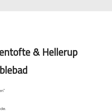
ntofte & Hellerup
blebad
en"
nde.