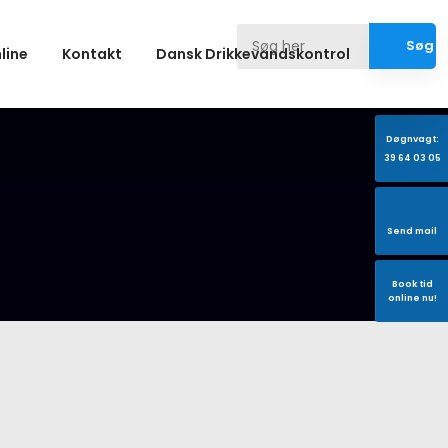
nline
Kontakt
Dansk Drikkevandskontrol
Døgnvagt:
39 64 03 05
Send mail
Book tid
​online nu!