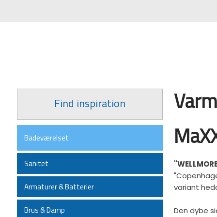
Varm
​Find inspiration
MaXX
Badeværelset
Sanitet
"WELLMORE
"Copenhagen
Armaturer & Batterier
variant hed
Brus & Damp
Den dybe si