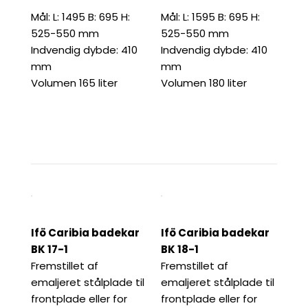
Mål: L: 1495 B: 695 H:
Mål: L: 1595 B: 695 H:
525-550 mm
525-550 mm
Indvendig dybde: 410
Indvendig dybde: 410
mm
mm
Volumen 165 liter
Volumen 180 liter
Ifö Caribia badekar
Ifö Caribia badekar
BK 17-1
BK 18-1
Fremstillet af
Fremstillet af
emaljeret stålplade til
emaljeret stålplade til
frontplade eller for
frontplade eller for