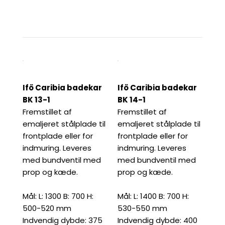
Ifö Caribia badekar
Ifö Caribia badekar
BK 13-1
BK 14-1
Fremstillet af
Fremstillet af
emaljeret stålplade til
emaljeret stålplade til
frontplade eller for
frontplade eller for
indmuring. Leveres
indmuring. Leveres
med bundventil med
med bundventil med
prop og kæde.
prop og kæde.
Mål: L: 1300 B: 700 H:
Mål: L: 1400 B: 700 H:
500-520 mm
530-550 mm
Indvendig dybde: 375
Indvendig dybde: 400