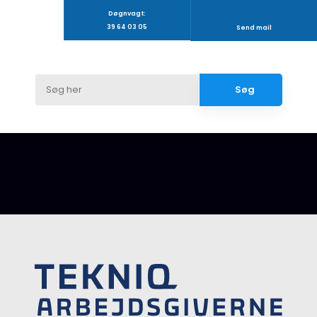
Døgnvagt:
39 64 03 05
Send mail