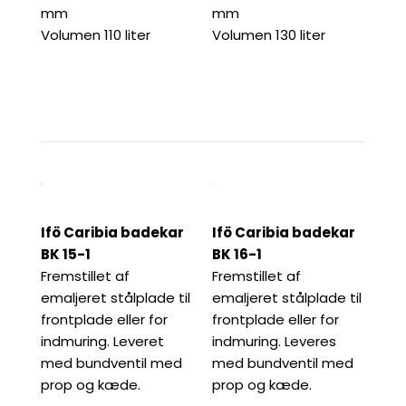
mm
mm
Volumen 110 liter
Volumen 130 liter
Ifö Caribia badekar
Ifö Caribia badekar
BK 15-1
BK 16-1
Fremstillet af
Fremstillet af
emaljeret stålplade til
emaljeret stålplade til
frontplade eller for
frontplade eller for
indmuring. Leveret
indmuring. Leveres
med bundventil med
med bundventil med
prop og kæde.
prop og kæde.