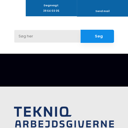
Døgnvagt:
39 64 03 05
Send mail